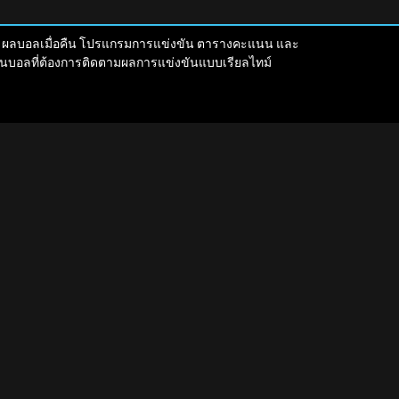
 ผลบอลเมื่อคืน โปรแกรมการแข่งขัน ตารางคะแนน และ
ฟนบอลที่ต้องการติดตามผลการแข่งขันแบบเรียลไทม์