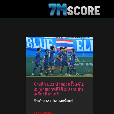
ช้างศึก U23 นำสองครั้งแต่ไม่
เฮ! พ่ายเกาหลีใต้ 2-3 เกมอุ่น
เครื่องฟีฟ่าเดย์
ช้างศึก U23 นำสองครั้งแต่
READ MORE »