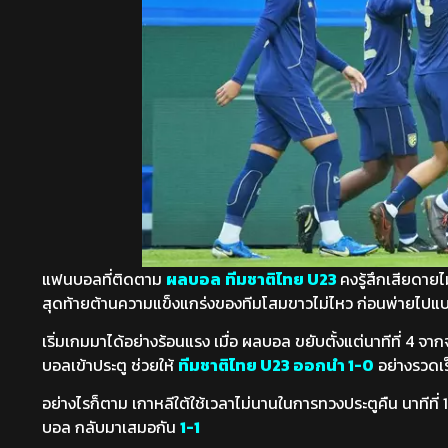
แฟนบอลที่ติดตาม
ผลบอล
ทีมชาติไทย U23
คงรู้สึกเสียดายไ
สุดท้ายต้านความแข็งแกร่งของทีมโสมขาวไม่ไหว ก่อนพ่ายไปแ
เริ่มเกมมาได้อย่างร้อนแรง เมื่อ ผลบอล ขยับตั้งแต่นาทีที่ 4 จ
บอลเข้าประตู ช่วยให้
ทีมชาติไทย U23 ออกนำ 1-0
อย่างรวดเร
อย่างไรก็ตาม เกาหลีใต้ใช้เวลาไม่นานในการทวงประตูคืน นาทีที
บอล กลับมาเสมอกัน
1-1