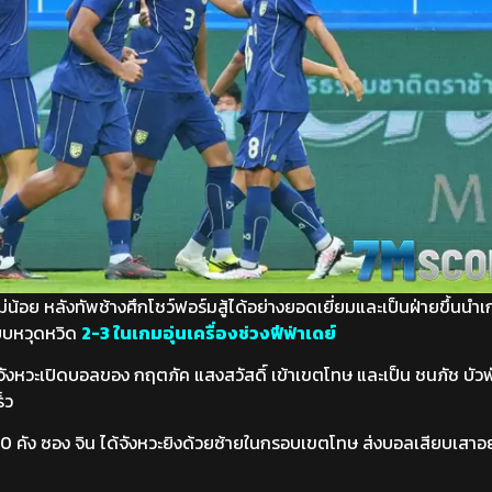
ม่น้อย หลังทัพช้างศึกโชว์ฟอร์มสู้ได้อย่างยอดเยี่ยมและเป็นฝ่ายขึ้นนำเกา
บบหวุดหวิด
2-3 ในเกมอุ่นเครื่องช่วงฟีฟ่าเดย์
ากจังหวะเปิดบอลของ กฤตภัค แสงสวัสดิ์ เข้าเขตโทษ และเป็น ชนภัช บัวพัน
็ว
่ 10 คัง ซอง จิน ได้จังหวะยิงด้วยซ้ายในกรอบเขตโทษ ส่งบอลเสียบเสาอ