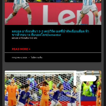
ผลบอล อาร์เจนตินา 3-2 เคปเวิร์ด เมสซี่นำทัพเฉือนเดือด ฟ้า
ขาวลิ่วรอบ 16 ทีมบอลโลกElementor
ผลบอล อาร์เจนตินา 3-2 เคป
READ MORE »
กรกฎาคม 4, 2026
ไม่มีความเห็น
ข่าวกีฬา